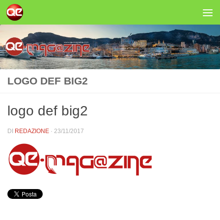
Salta al contenuto
LOGO DEF BIG2
logo def big2
DI
REDAZIONE
·
23/11/2017