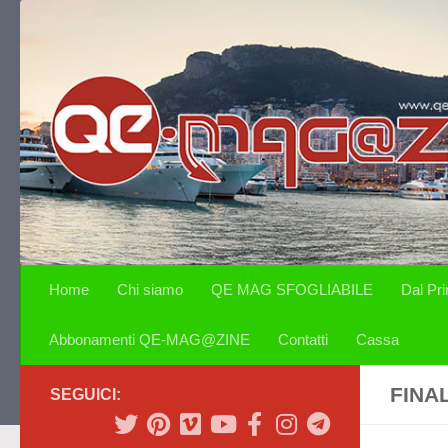
Salta al contenuto
Home
Chi siamo
QE MAG SFOGLIABILE
Dal Pr
Abbonamenti QE-MAG@ZINE
Contatti
Cassa
FINA
SEGUICI: