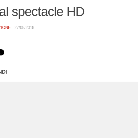
al spectacle HD
ZIONE
·
27/08/2018
NDI