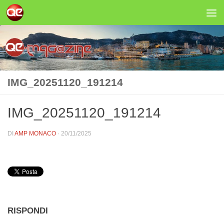
Salta al contenuto
IMG_20251120_191214
IMG_20251120_191214
DI
AMP MONACO
·
20/11/2025
RISPONDI