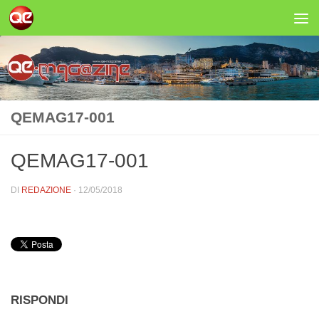
Salta al contenuto
QEMAG17-001
QEMAG17-001
DI
REDAZIONE
·
12/05/2018
RISPONDI