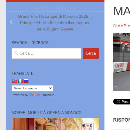
MA-
ARTICOLO PRECEDENTE
Grand Prix Historique di Monaco 2026: il
Principe Alberto II celebra il centenario
DI
AMP 
della Bugatti Royale
SEARCH – RICERCA
Ricerca
per:
TRANSLATE:
Powered by
Translate
MOBEE, MOBILITÀ GREEN A MONACO
RISPO