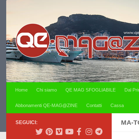
Salta al contenuto
Home
Chi siamo
QE MAG SFOGLIABILE
Dal Pr
Abbonamenti QE-MAG@ZINE
Contatti
Cassa
MA-T
SEGUICI: