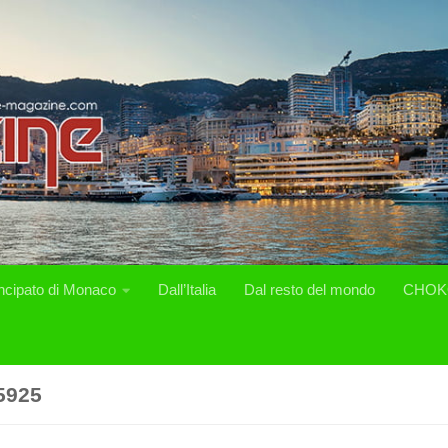
incipato di Monaco
Dall’Italia
Dal resto del mondo
CHOK
5925