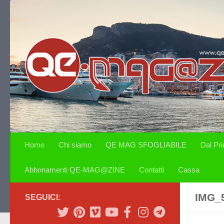
Salta al contenuto
Home
Chi siamo
QE MAG SFOGLIABILE
Dal Pr
Abbonamenti QE-MAG@ZINE
Contatti
Cassa
IMG_
SEGUICI: