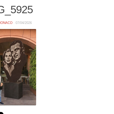
G_5925
MONACO
·
07/04/2026