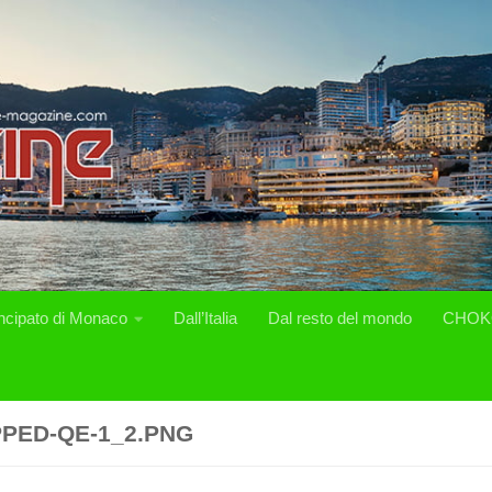
incipato di Monaco
Dall’Italia
Dal resto del mondo
CHOK
PED-QE-1_2.PNG