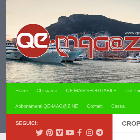
Salta al contenuto
Home
Chi siamo
QE MAG SFOGLIABILE
Dal Pr
Abbonamenti QE-MAG@ZINE
Contatti
Cassa
CROP
SEGUICI: