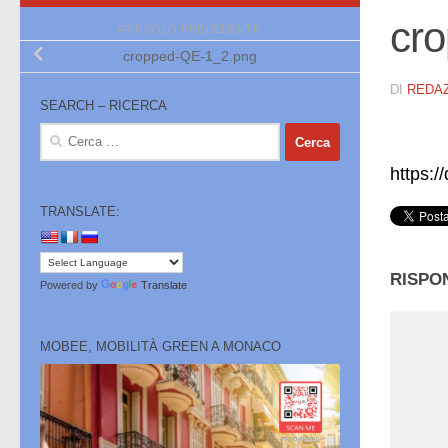
cr
ARTICOLO PRECEDENTE
cropped-QE-1_2.png
DI
REDA
SEARCH – RICERCA
Ricerca
per:
https:
TRANSLATE:
RISPO
Powered by
Translate
MOBEE, MOBILITÀ GREEN A MONACO