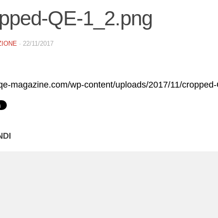
opped-QE-1_2.png
ZIONE
·
22/11/2017
//qe-magazine.com/wp-content/uploads/2017/11/cropped
NDI