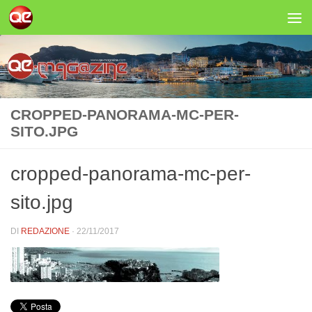
Salta al contenuto
CROPPED-PANORAMA-MC-PER-
SITO.JPG
cropped-panorama-mc-per-
sito.jpg
DI
REDAZIONE
·
22/11/2017