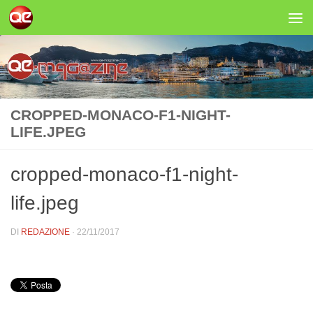
Salta al contenuto
CROPPED-MONACO-F1-NIGHT-
LIFE.JPEG
cropped-monaco-f1-night-
life.jpeg
DI
REDAZIONE
·
22/11/2017