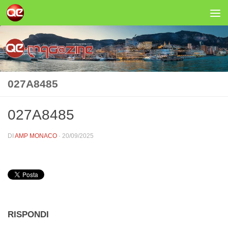
Salta al contenuto
027A8485
027A8485
DI
AMP MONACO
·
20/09/2025
RISPONDI