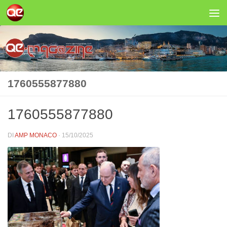
Salta al contenuto
1760555877880
1760555877880
DI
AMP MONACO
·
15/10/2025