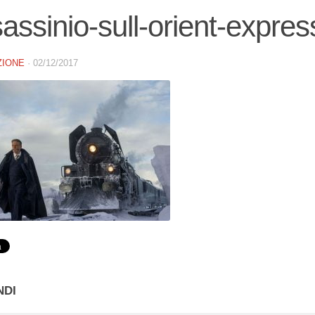
assinio-sull-orient-expre
ZIONE
·
02/12/2017
NDI