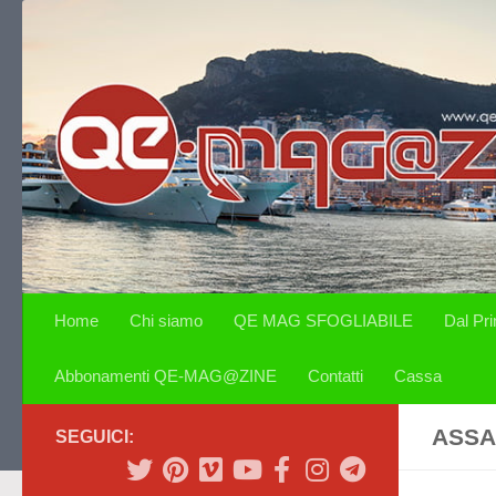
Salta al contenuto
Home
Chi siamo
QE MAG SFOGLIABILE
Dal Pr
Abbonamenti QE-MAG@ZINE
Contatti
Cassa
ASSA
SEGUICI: