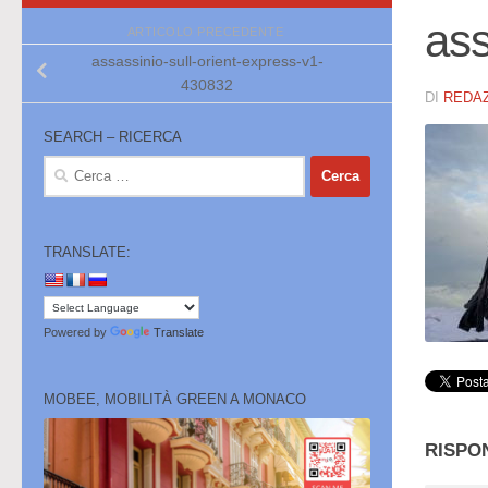
ass
ARTICOLO PRECEDENTE
assassinio-sull-orient-express-v1-
430832
DI
REDA
SEARCH – RICERCA
Ricerca
per:
TRANSLATE:
Powered by
Translate
MOBEE, MOBILITÀ GREEN A MONACO
RISPO