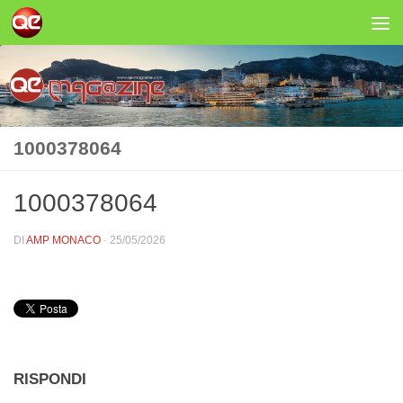
Salta al contenuto
1000378064
1000378064
DI
AMP MONACO
·
25/05/2026
RISPONDI