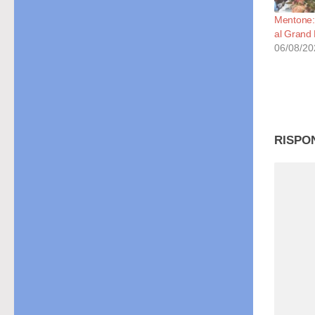
Mentone: 
al Grand
06/08/20
RISPO