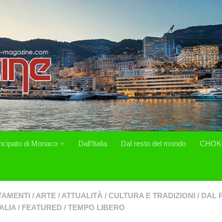
incipato di Monaco
Dall’Italia
Dal resto del mondo
CHOK
TAMENTI
/
ARTE
/
ATTUALITÀ
/
CULTURA E TRADIZIONI
/
DAL 
ALIA
/
FEATURED
/
TEMPO LIBERO