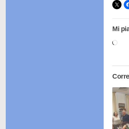
Mi pi
Cari
in
cor
Corre