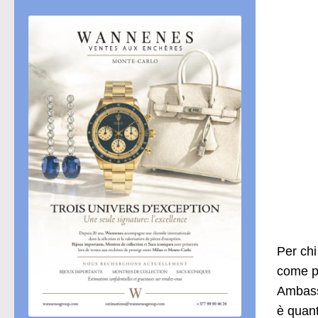
Per chi
come pu
Ambass
è quant