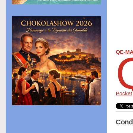
QE-MA
Pocket
Condi