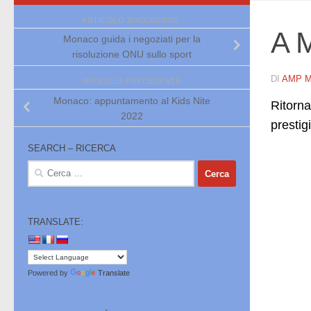
ARTICOLO SUCCESSIVO
A M
Monaco guida i negoziati per la
risoluzione ONU sullo sport
DI
AMP 
ARTICOLO PRECEDENTE
Monaco: appuntamento al Kids Nite
Ritorna
2022
presti
SEARCH – RICERCA
Ricerca
per:
TRANSLATE:
Powered by
Translate