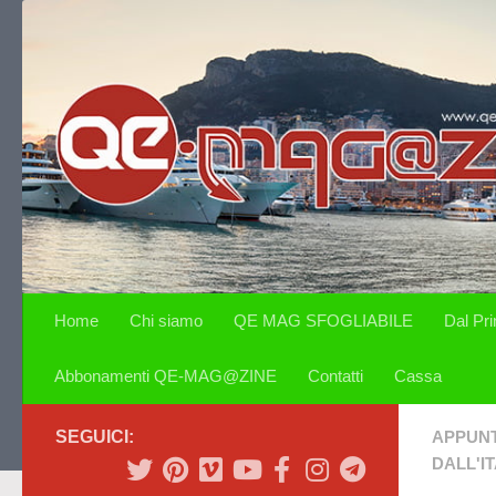
Salta al contenuto
Home
Chi siamo
QE MAG SFOGLIABILE
Dal Pr
Abbonamenti QE-MAG@ZINE
Contatti
Cassa
SEGUICI:
APPUN
DALL'IT