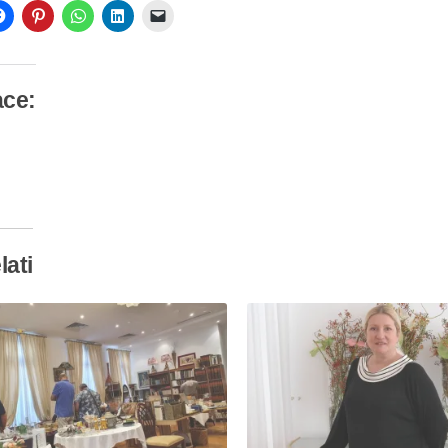
ace:
camento
so…
lati