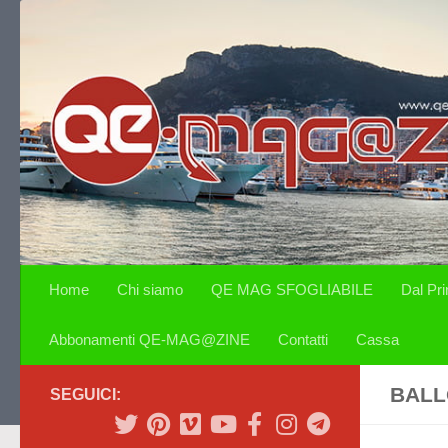
Salta al contenuto
Home
Chi siamo
QE MAG SFOGLIABILE
Dal Pr
Abbonamenti QE-MAG@ZINE
Contatti
Cassa
BALL
SEGUICI: