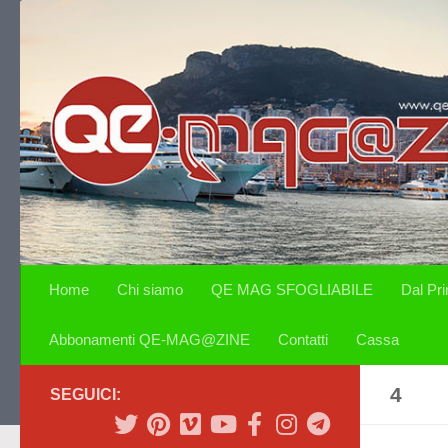
Salta al contenuto
Home
Chi siamo
QE MAG SFOGLIABILE
Dal Pr
Abbonamenti QE-MAG@ZINE
Contatti
Cassa
4
SEGUICI: