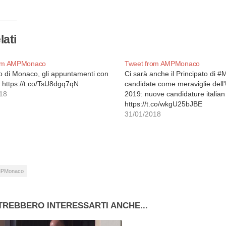
so…
lati
rom AMPMonaco
Tweet from AMPMonaco
to di Monaco, gli appuntamenti con
Ci sarà anche il Principato di #
a https://t.co/TsU8dgq7qN
candidate come meraviglie dell
18
2019: nuove candidature italia
https://t.co/wkgU25bJBE
31/01/2018
PMonaco
TREBBERO INTERESSARTI ANCHE...