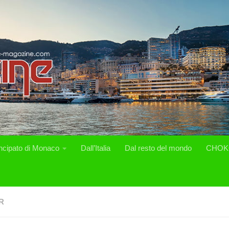
incipato di Monaco
Dall’Italia
Dal resto del mondo
CHOK
R