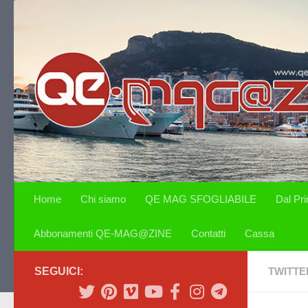
Salta al contenuto
Home
Chi siamo
QE MAG SFOGLIABILE
Dal Pr
Abbonamenti QE-MAG@ZINE
Contatti
Cassa
SEGUICI:
TWITTE