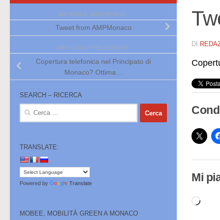
Tw
ARTICOLO SUCCESSIVO
Tweet from AMPMonaco
DI
REDA
ARTICOLO PRECEDENTE
Copertura telefonica nel Principato di
Copert
Monaco? Ottima…
SEARCH – RICERCA
Condi
Ricerca
per:
TRANSLATE:
Mi pi
Powered by
Translate
Cari
MOBEE, MOBILITÀ GREEN A MONACO
in