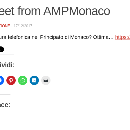
eet from AMPMonaco
ZIONE
·
17/12/2017
ura telefonica nel Principato di Monaco? Ottima…
https:
vidi:
ace:
camento