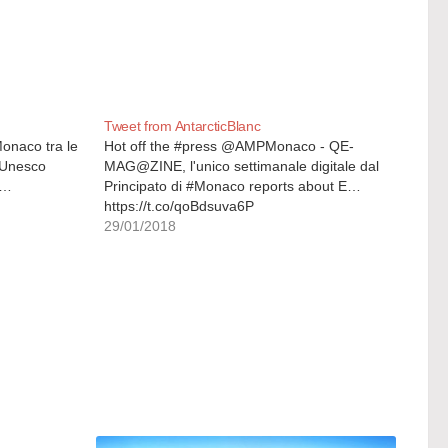
Tweet from AntarcticBlanc
Monaco tra le
Hot off the #press @AMPMonaco - QE-
'Unesco
MAG@ZINE, l'unico settimanale digitale dal
n…
Principato di #Monaco reports about E…
https://t.co/qoBdsuva6P
29/01/2018