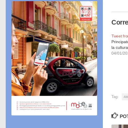
cor
Corre
Tweet f
Principa
la cultur
04/01/20
Tag:
AM
PO