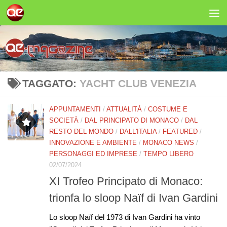
Salta al contenuto
TAGGATO:
YACHT CLUB VENEZIA
APPUNTAMENTI
/
ATTUALITÀ
/
COSTUME E
SOCIETÀ
/
DAL PRINCIPATO DI MONACO
/
DAL
RESTO DEL MONDO
/
DALL'ITALIA
/
FEATURED
/
INNOVAZIONE E AMBIENTE
/
MONACO NEWS
/
PERSONAGGI ED IMPRESE
/
TEMPO LIBERO
02/07/2024
XI Trofeo Principato di Monaco:
trionfa lo sloop Naïf di Ivan Gardini
Lo sloop Naïf del 1973 di Ivan Gardini ha vinto