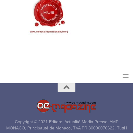
Copyright © 2021 Editore: Actualité Media Presse, AMP
MONACO, Principauté de Monaco, TVA FR 30000070622. Tutti i