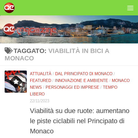
Salta al contenuto
TAGGATO:
VIABILITÀ IN BICI A
MONACO
ATTUALITÀ
/
DAL PRINCIPATO DI MONACO
/
FEATURED
/
INNOVAZIONE E AMBIENTE
/
MONACO
NEWS
/
PERSONAGGI ED IMPRESE
/
TEMPO
LIBERO
22/11/2023
Viabilità su due ruote: aumentano
le piste ciclabili nel Principato di
Monaco