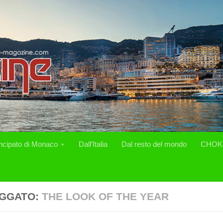
incipato di Monaco
Dall’Italia
Dal resto del mondo
CHOK
GGATO:
THE LOOK OF THE YEAR