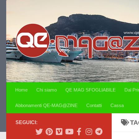
Salta al contenuto
Home
Chi siamo
QE MAG SFOGLIABILE
Dal Pr
Abbonamenti QE-MAG@ZINE
Contatti
Cassa
TA
SEGUICI: