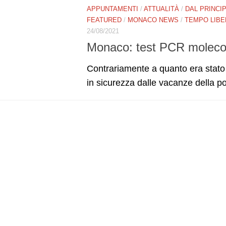
APPUNTAMENTI
/
ATTUALITÀ
/
DAL PRINCI
FEATURED
/
MONACO NEWS
/
TEMPO LIB
24/08/2021
Monaco: test PCR molecola
​Contrariamente a quanto era stato a
in sicurezza dalle vacanze della po