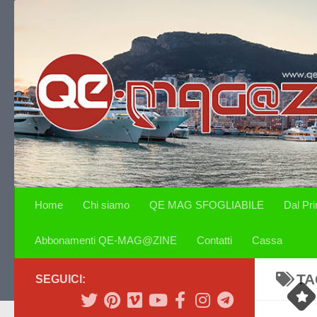
Salta al contenuto
Home
Chi siamo
QE MAG SFOGLIABILE
Dal Pr
Abbonamenti QE-MAG@ZINE
Contatti
Cassa
TA
SEGUICI: