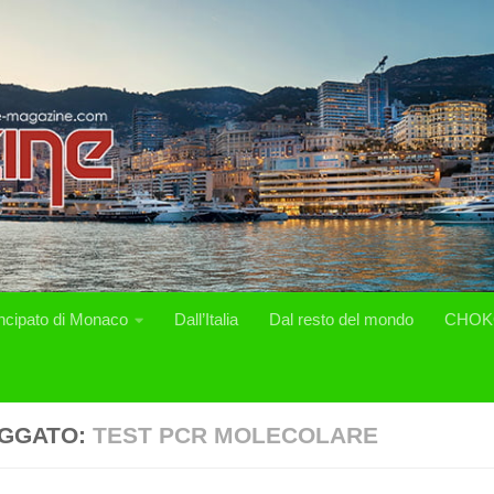
incipato di Monaco
Dall’Italia
Dal resto del mondo
CHOK
GGATO:
TEST PCR MOLECOLARE