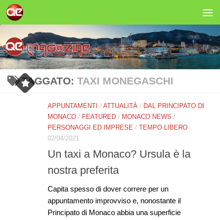
Salta al contenuto
TAGGATO:
TAXI MONEGASCHI
APPUNTAMENTI
/
ATTUALITÀ
/
DAL PRINCIPATO DI
MONACO
/
FEATURED
/
MONACO NEWS
/
PERSONAGGI ED IMPRESE
/
TEMPO LIBERO
02/04/2021
Un taxi a Monaco? Ursula è la
nostra preferita
Capita spesso di dover correre per un
appuntamento improvviso e, nonostante il
Principato di Monaco abbia una superficie