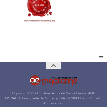
Copyright © 2021 Editore: Actualité Media Presse, AMP
MONACO, Principauté de Monaco, TVA FR 30000070622. Tutti i
diritti riservati.