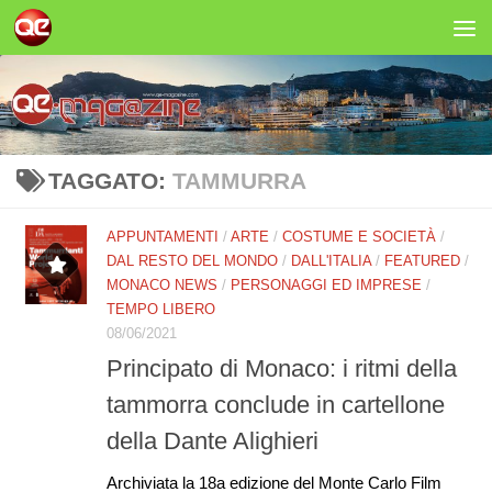
Salta al contenuto
TAGGATO:
TAMMURRA
APPUNTAMENTI
/
ARTE
/
COSTUME E SOCIETÀ
/
DAL RESTO DEL MONDO
/
DALL'ITALIA
/
FEATURED
/
MONACO NEWS
/
PERSONAGGI ED IMPRESE
/
TEMPO LIBERO
08/06/2021
Principato di Monaco: i ritmi della
tammorra conclude in cartellone
della Dante Alighieri
Archiviata la 18a edizione del Monte Carlo Film