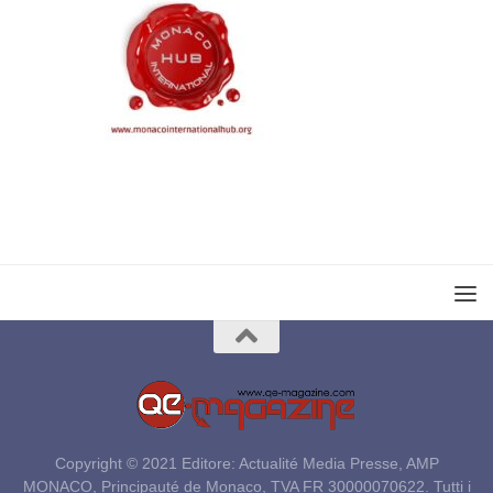
Copyright © 2021 Editore: Actualité Media Presse, AMP
MONACO, Principauté de Monaco, TVA FR 30000070622. Tutti i