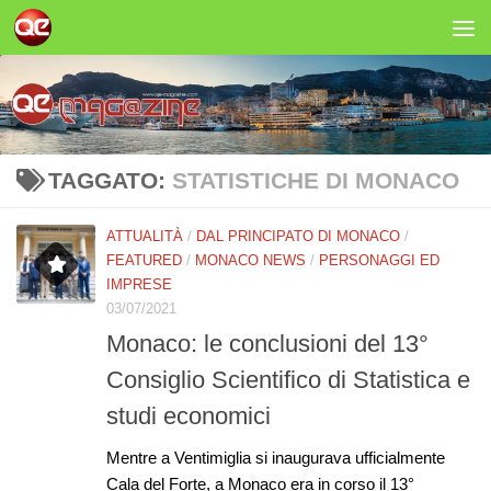
Salta al contenuto
TAGGATO:
STATISTICHE DI MONACO
ATTUALITÀ
/
DAL PRINCIPATO DI MONACO
/
FEATURED
/
MONACO NEWS
/
PERSONAGGI ED
IMPRESE
03/07/2021
Monaco: le conclusioni del 13°
Consiglio Scientifico di Statistica e
studi economici
Mentre a Ventimiglia si inaugurava ufficialmente
Cala del Forte, a Monaco era in corso il 13°