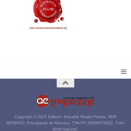
Copyright © 2021 Editore: Actualité Media Presse, AMP
MONACO, Principauté de Monaco, TVA FR 30000070622. Tutti i
diritti riservati.