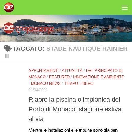
Salta al contenuto
TAGGATO:
STADE NAUTIQUE RAINIER
III
APPUNTAMENTI
/
ATTUALITÀ
/
DAL PRINCIPATO DI
MONACO
/
FEATURED
/
INNOVAZIONE E AMBIENTE
/
MONACO NEWS
/
TEMPO LIBERO
21/04/2026
Riapre la piscina olimpionica del
Porto di Monaco: stagione estiva
al via
Mentre le installazioni e le tribune sono già ben