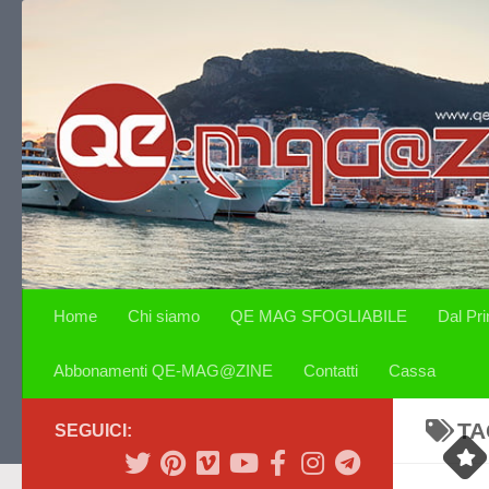
Salta al contenuto
Home
Chi siamo
QE MAG SFOGLIABILE
Dal Pr
Abbonamenti QE-MAG@ZINE
Contatti
Cassa
TA
SEGUICI: