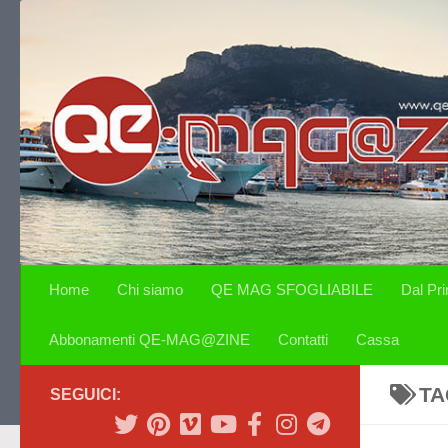
Salta al contenuto
Home
Chi siamo
QE MAG SFOGLIABILE
Dal Pr
Abbonamenti QE-MAG@ZINE
Contatti
Cassa
TA
SEGUICI: