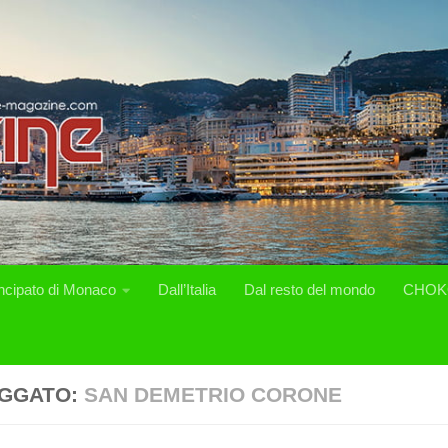
incipato di Monaco
Dall’Italia
Dal resto del mondo
CHOK
GGATO:
SAN DEMETRIO CORONE