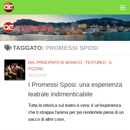
Salta al contenuto
TAGGATO:
PROMESSI SPOSI
DAL PRINCIPATO DI MONACO
/
FEATURED
/
IL
PIZZINO
01/11/2019
I Promessi Sposi: una esperienza
teatrale indimenticabile
Tutta la retorica sul teatro è vera: è un’esperienza
che ti strappa l’anima per poi rendertela piena di un
sacco di altre cose.