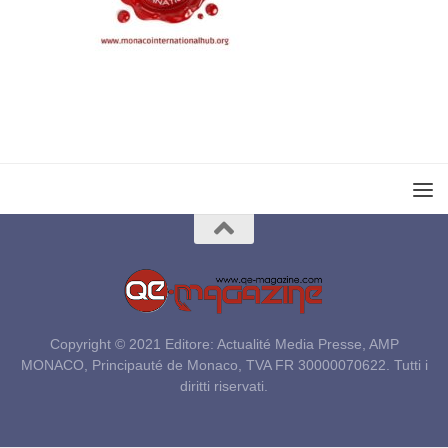
Copyright © 2021 Editore: Actualité Media Presse, AMP
MONACO, Principauté de Monaco, TVA FR 30000070622. Tutti i
diritti riservati.