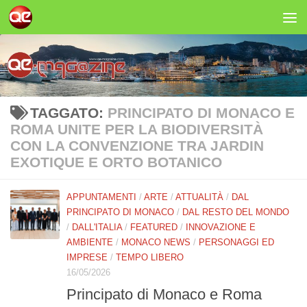
Salta al contenuto
TAGGATO:
PRINCIPATO DI MONACO E
ROMA UNITE PER LA BIODIVERSITÀ
CON LA CONVENZIONE TRA JARDIN
EXOTIQUE E ORTO BOTANICO
APPUNTAMENTI
/
ARTE
/
ATTUALITÀ
/
DAL
PRINCIPATO DI MONACO
/
DAL RESTO DEL MONDO
/
DALL'ITALIA
/
FEATURED
/
INNOVAZIONE E
AMBIENTE
/
MONACO NEWS
/
PERSONAGGI ED
IMPRESE
/
TEMPO LIBERO
16/05/2026
Principato di Monaco e Roma