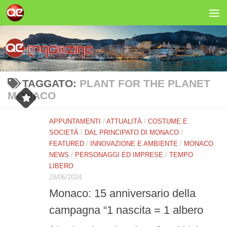
Salta al contenuto
TAGGATO:
PLANT FOR THE PLANET
MONACO
APPUNTAMENTI
/
ATTUALITÀ
/
COSTUME E
SOCIETÀ
/
DAL PRINCIPATO DI MONACO
/
FEATURED
/
INNOVAZIONE E AMBIENTE
/
MONACO
NEWS
/
PERSONAGGI ED IMPRESE
/
TEMPO
LIBERO
28/06/2024
Monaco: 15 anniversario della
campagna “1 nascita = 1 albero