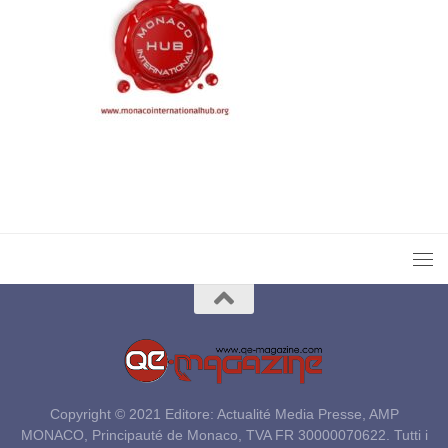
Copyright © 2021 Editore: Actualité Media Presse, AMP
MONACO, Principauté de Monaco, TVA FR 30000070622. Tutti i