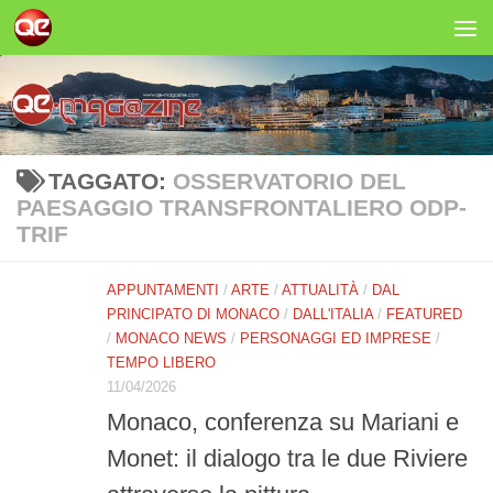
Salta al contenuto
TAGGATO:
OSSERVATORIO DEL
PAESAGGIO TRANSFRONTALIERO ODP-
TRIF
APPUNTAMENTI
/
ARTE
/
ATTUALITÀ
/
DAL
PRINCIPATO DI MONACO
/
DALL'ITALIA
/
FEATURED
/
MONACO NEWS
/
PERSONAGGI ED IMPRESE
/
TEMPO LIBERO
11/04/2026
Monaco, conferenza su Mariani e
Monet: il dialogo tra le due Riviere