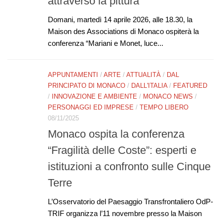
attraverso la pittura
Domani, martedì 14 aprile 2026, alle 18.30, la
Maison des Associations di Monaco ospiterà la
conferenza “Mariani e Monet, luce...
APPUNTAMENTI
/
ARTE
/
ATTUALITÀ
/
DAL
PRINCIPATO DI MONACO
/
DALL'ITALIA
/
FEATURED
/
INNOVAZIONE E AMBIENTE
/
MONACO NEWS
/
PERSONAGGI ED IMPRESE
/
TEMPO LIBERO
08/11/2025
Monaco ospita la conferenza
“Fragilità delle Coste”: esperti e
istituzioni a confronto sulle Cinque
Terre
L’Osservatorio del Paesaggio Transfrontaliero OdP-
TRIF organizza l’11 novembre presso la Maison