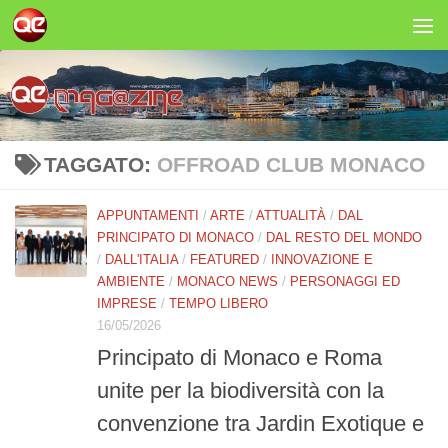
Salta al contenuto
TAGGATO:
OFFROAD CLUB MONACO
APPUNTAMENTI
/
ARTE
/
ATTUALITÀ
/
DAL
PRINCIPATO DI MONACO
/
DAL RESTO DEL MONDO
/
DALL'ITALIA
/
FEATURED
/
INNOVAZIONE E
AMBIENTE
/
MONACO NEWS
/
PERSONAGGI ED
IMPRESE
/
TEMPO LIBERO
16/05/2026
Principato di Monaco e Roma
unite per la biodiversità con la
convenzione tra Jardin Exotique e