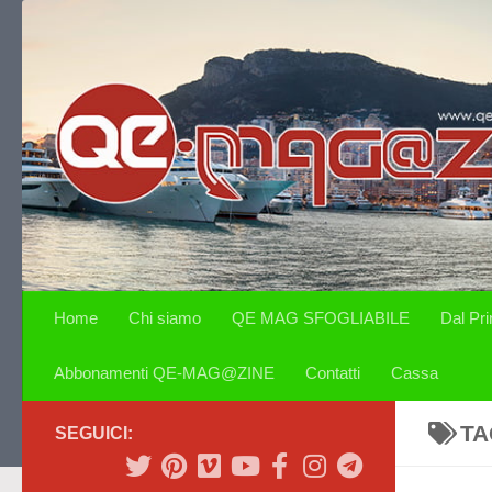
Salta al contenuto
Home
Chi siamo
QE MAG SFOGLIABILE
Dal Pr
Abbonamenti QE-MAG@ZINE
Contatti
Cassa
TA
SEGUICI: