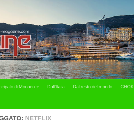
incipato di Monaco
Dall’Italia
Dal resto del mondo
CHOK
GGATO:
NETFLIX