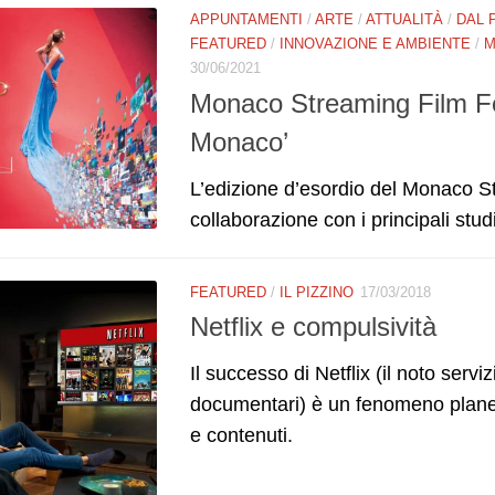
APPUNTAMENTI
/
ARTE
/
ATTUALITÀ
/
DAL 
FEATURED
/
INNOVAZIONE E AMBIENTE
/
M
30/06/2021
Monaco Streaming Film Fes
Monaco’
L’edizione d’esordio del Monaco S
collaborazione con i principali stud
FEATURED
/
IL PIZZINO
17/03/2018
Netflix e compulsività
Il successo di Netflix (il noto serv
documentari) è un fenomeno planet
e contenuti.