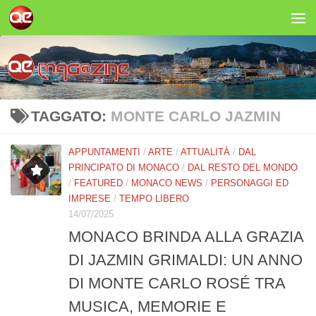
Salta al contenuto
TAGGATO:
MONTE CARLO JAZMIN
APPUNTAMENTI
/
ARTE
/
ATTUALITÀ
/
DAL
PRINCIPATO DI MONACO
/
DAL RESTO DEL MONDO
/
FEATURED
/
MONACO NEWS
/
PERSONAGGI ED
IMPRESE
/
TEMPO LIBERO
14/07/2025
MONACO BRINDA ALLA GRAZIA
DI JAZMIN GRIMALDI: UN ANNO
DI MONTE CARLO ROSÉ TRA
MUSICA, MEMORIE E