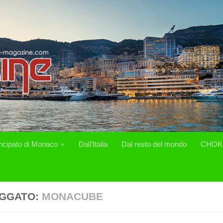
incipato di Monaco
Dall’Italia
Dal resto del mondo
CHOK
GGATO:
MONACUBE