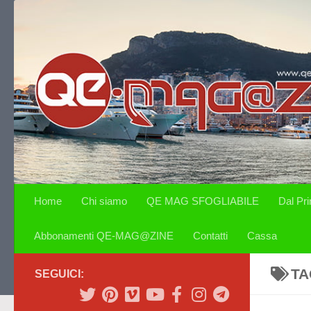
Salta al contenuto
Home
Chi siamo
QE MAG SFOGLIABILE
Dal Pr
Abbonamenti QE-MAG@ZINE
Contatti
Cassa
TA
SEGUICI: