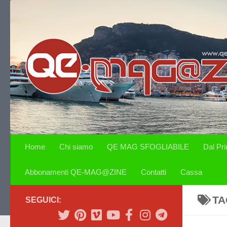
Salta al contenuto
Home
Chi siamo
QE MAG SFOGLIABILE
Dal Pr
Abbonamenti QE-MAG@ZINE
Contatti
Cassa
TA
SEGUICI: