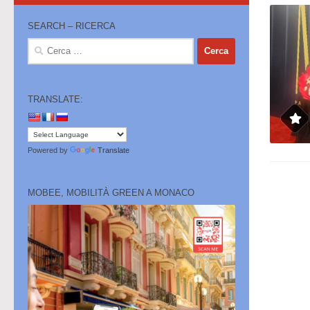
SEARCH – RICERCA
Ricerca
per:
TRANSLATE:
Powered by
Translate
MOBEE, MOBILITÀ GREEN A MONACO