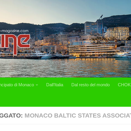
incipato di Monaco
Dall’Italia
Dal resto del mondo
CHOK
GGATO:
MONACO BALTIC STATES ASSOCIA