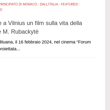
PRINCIPATO DI MONACO
/
DALL'ITALIA
/
FEATURED
/
RO
 a Vilnius un film sulla vita della
le M. Rubackytė
lituana, il 16 febbraio 2024, nel cinema “Forum
oiettata...