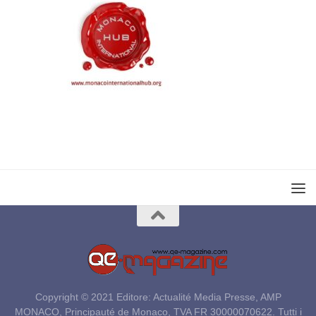
Copyright © 2021 Editore: Actualité Media Presse, AMP
MONACO, Principauté de Monaco, TVA FR 30000070622. Tutti i