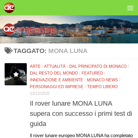
Salta al contenuto
TAGGATO:
MONA LUNA
ARTE
/
ATTUALITÀ
/
DAL PRINCIPATO DI MONACO
/
DAL RESTO DEL MONDO
/
FEATURED
/
INNOVAZIONE E AMBIENTE
/
MONACO NEWS
/
PERSONAGGI ED IMPRESE
/
TEMPO LIBERO
13/12/2025
Il rover lunare MONA LUNA
supera con successo i primi test di
guida
Il rover lunare europeo MONA LUNA ha completato