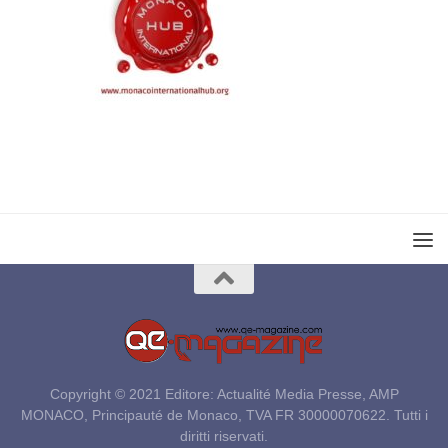
Copyright © 2021 Editore: Actualité Media Presse, AMP
MONACO, Principauté de Monaco, TVA FR 30000070622. Tutti i
diritti riservati.