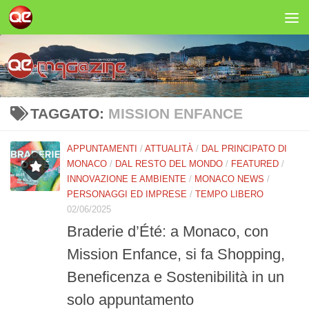
Salta al contenuto
TAGGATO:
MISSION ENFANCE
APPUNTAMENTI
/
ATTUALITÀ
/
DAL PRINCIPATO DI
MONACO
/
DAL RESTO DEL MONDO
/
FEATURED
/
INNOVAZIONE E AMBIENTE
/
MONACO NEWS
/
PERSONAGGI ED IMPRESE
/
TEMPO LIBERO
02/06/2025
Braderie d’Été: a Monaco, con
Mission Enfance, si fa Shopping,
Beneficenza e Sostenibilità in un
solo appuntamento