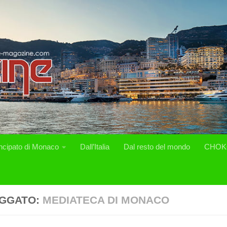
incipato di Monaco
Dall’Italia
Dal resto del mondo
CHOK
GGATO:
MEDIATECA DI MONACO