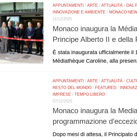
APPUNTAMENTI
/
ARTE
/
ATTUALITÀ
/
DAL 
INNOVAZIONE E AMBIENTE
/
MONACO NE
11/12/2025
Monaco inaugura la Médiat
Principe Alberto II e dell
È stata inaugurata ufficialmente i
Médiathèque Caroline, alla presenza
APPUNTAMENTI
/
ARTE
/
ATTUALITÀ
/
CULT
RESTO DEL MONDO
/
FEATURED
/
INNOVAZ
IMPRESE
/
TEMPO LIBERO
07/12/2025
Monaco inaugura la Media
programmazione d’eccezi
Dopo mesi di attesa, il Principato