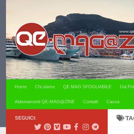
Salta al contenuto
Home
Chi siamo
QE MAG SFOGLIABILE
Dal Pr
Abbonamenti QE-MAG@ZINE
Contatti
Cassa
TA
SEGUICI: