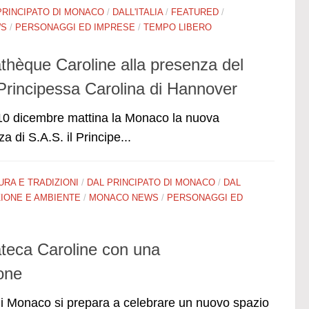
PRINCIPATO DI MONACO
/
DALL'ITALIA
/
FEATURED
/
WS
/
PERSONAGGI ED IMPRESE
/
TEMPO LIBERO
hèque Caroline alla presenza del
a Principessa Carolina di Hannover
l 10 dicembre mattina la Monaco la nuova
 di S.A.S. il Principe...
URA E TRADIZIONI
/
DAL PRINCIPATO DI MONACO
/
DAL
IONE E AMBIENTE
/
MONACO NEWS
/
PERSONAGGI ED
teca Caroline con una
one
 di Monaco si prepara a celebrare un nuovo spazio