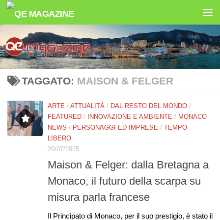
Salta al contenuto
TAGGATO:
MAISON & FELGER
ARTE
/
ATTUALITÀ
/
DAL RESTO DEL MONDO
/
FEATURED
/
INNOVAZIONE E AMBIENTE
/
MONACO
NEWS
/
PERSONAGGI ED IMPRESE
/
TEMPO
LIBERO
20/07/2025
Maison & Felger: dalla Bretagna a
Monaco, il futuro della scarpa su
misura parla francese
Il Principato di Monaco, per il suo prestigio, è stato il