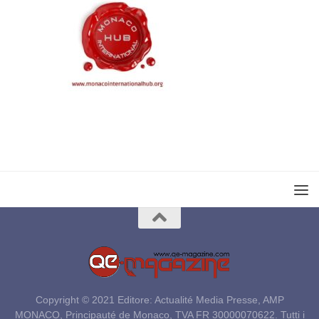
Copyright © 2021 Editore: Actualité Media Presse, AMP
MONACO, Principauté de Monaco, TVA FR 30000070622. Tutti i