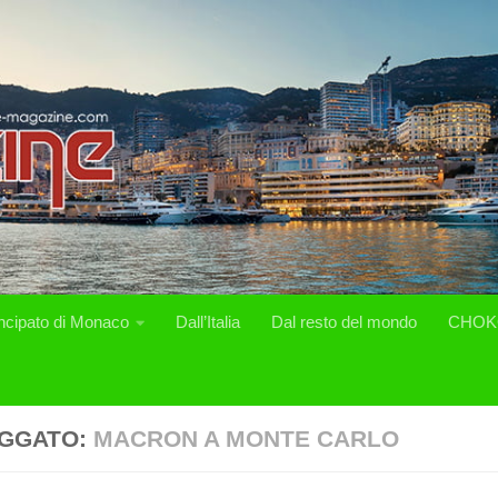
incipato di Monaco
Dall’Italia
Dal resto del mondo
CHOK
GGATO:
MACRON A MONTE CARLO