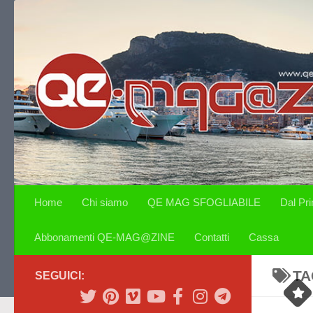
Salta al contenuto
Home
Chi siamo
QE MAG SFOGLIABILE
Dal Pr
Abbonamenti QE-MAG@ZINE
Contatti
Cassa
TA
SEGUICI: