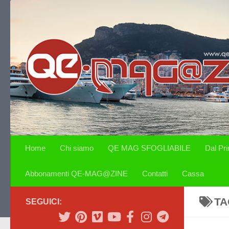
Salta al contenuto
Home
Chi siamo
QE MAG SFOGLIABILE
Dal Pr
Abbonamenti QE-MAG@ZINE
Contatti
Cassa
TA
SEGUICI: