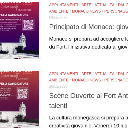
APPUNTAMENTI
/
ARTE
/
ATTUALITÀ
/
DAL 
AMBIENTE
/
MONACO NEWS
/
PERSONAGGI
04/05/2026
Principato di Monaco: giov
Monaco si prepara ad accogliere l
du Fort, l’iniziativa dedicata ai giov
APPUNTAMENTI
/
ARTE
/
ATTUALITÀ
/
DAL 
AMBIENTE
/
MONACO NEWS
/
PERSONAGGI
16/02/2026
Scène Ouverte al Fort Ant
talenti
La cultura monegasca si prepara a
creatività giovanile. Venerdì 10 lugl