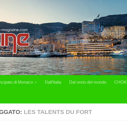
incipato di Monaco
Dall’Italia
Dal resto del mondo
CHOK
GGATO:
LES TALENTS DU FORT