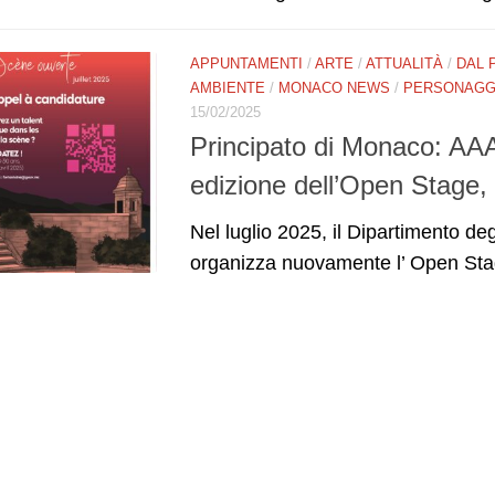
APPUNTAMENTI
/
ARTE
/
ATTUALITÀ
/
DAL 
AMBIENTE
/
MONACO NEWS
/
PERSONAGGI
15/02/2025
Principato di Monaco: AAA 
edizione dell’Open Stage,
Nel luglio 2025, il Dipartimento deg
organizza nuovamente l’ Open Stag