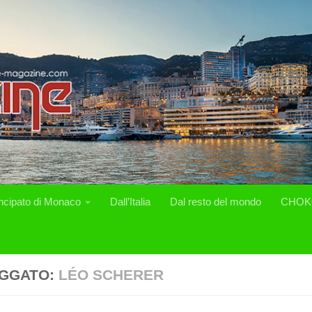
incipato di Monaco
Dall’Italia
Dal resto del mondo
CHOK
GGATO:
LÉO SCHERER