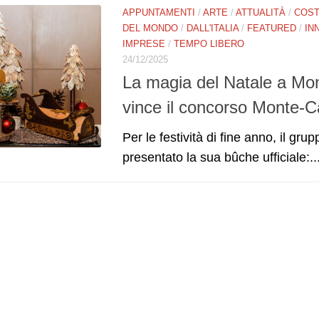
APPUNTAMENTI
/
ARTE
/
ATTUALITÀ
/
COST
DEL MONDO
/
DALL'ITALIA
/
FEATURED
/
IN
IMPRESE
/
TEMPO LIBERO
24/12/2025
La magia del Natale a Mon
vince il concorso Monte-C
Per le festività di fine anno, il g
presentato la sua bûche ufficiale:..