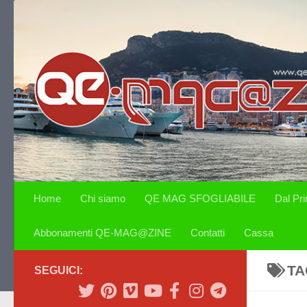
Salta al contenuto
Home
Chi siamo
QE MAG SFOGLIABILE
Dal Pr
Abbonamenti QE-MAG@ZINE
Contatti
Cassa
TA
SEGUICI: