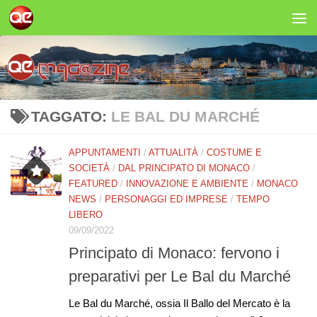
Salta al contenuto
TAGGATO:
LE BAL DU MARCHÉ
APPUNTAMENTI
/
ATTUALITÀ
/
COSTUME E
SOCIETÀ
/
DAL PRINCIPATO DI MONACO
/
FEATURED
/
INNOVAZIONE E AMBIENTE
/
MONACO
NEWS
/
PERSONAGGI ED IMPRESE
/
TEMPO
LIBERO
09/09/2022
Principato di Monaco: fervono i
preparativi per Le Bal du Marché
Le Bal du Marché, ossia Il Ballo del Mercato è la