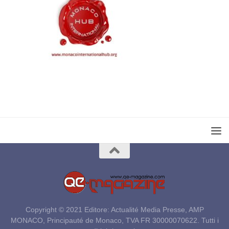
Copyright © 2021 Editore: Actualité Media Presse, AMP
MONACO, Principauté de Monaco, TVA FR 30000070622. Tutti i