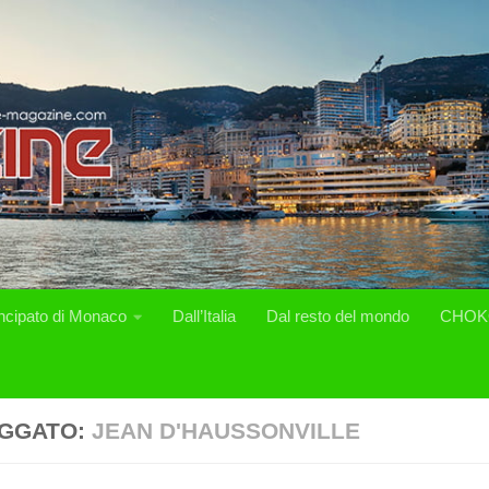
incipato di Monaco
Dall’Italia
Dal resto del mondo
CHOK
GGATO:
JEAN D'HAUSSONVILLE