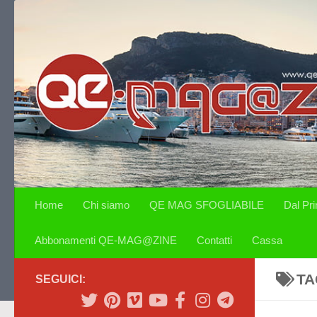
Salta al contenuto
Home
Chi siamo
QE MAG SFOGLIABILE
Dal Pr
Abbonamenti QE-MAG@ZINE
Contatti
Cassa
TA
SEGUICI: