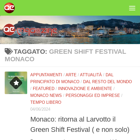
Salta al contenuto
TAGGATO:
GREEN SHIFT FESTIVAL
MONACO
APPUNTAMENTI
/
ARTE
/
ATTUALITÀ
/
DAL
PRINCIPATO DI MONACO
/
DAL RESTO DEL MONDO
/
FEATURED
/
INNOVAZIONE E AMBIENTE
/
MONACO NEWS
/
PERSONAGGI ED IMPRESE
/
TEMPO LIBERO
04/06/2024
Monaco: ritorna al Larvotto il
Green Shift Festival ( e non solo)