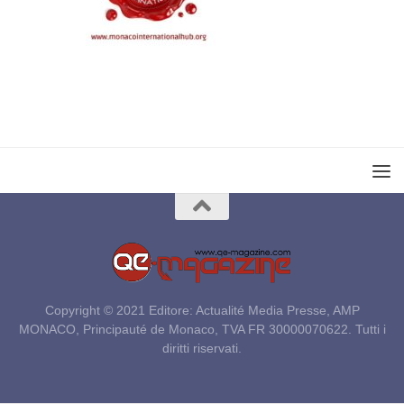
Copyright © 2021 Editore: Actualité Media Presse, AMP
MONACO, Principauté de Monaco, TVA FR 30000070622. Tutti i
diritti riservati.