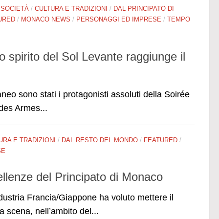
 SOCIETÀ
/
CULTURA E TRADIZIONI
/
DAL PRINCIPATO DI
URED
/
MONACO NEWS
/
PERSONAGGI ED IMPRESE
/
TEMPO
spirito del Sol Levante raggiunge il
neo sono stati i protagonisti assoluti della Soirée
 des Armes...
URA E TRADIZIONI
/
DAL RESTO DEL MONDO
/
FEATURED
/
SE
ellenze del Principato di Monaco
ustria Francia/Giappone ha voluto mettere il
a scena, nell’ambito del...