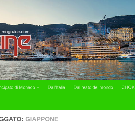
incipato di Monaco
Dall’Italia
Dal resto del mondo
CHOK
GGATO:
GIAPPONE