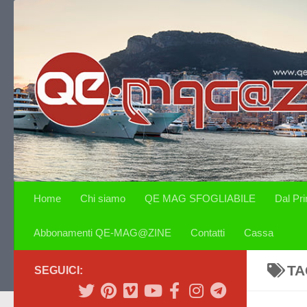
Salta al contenuto
Home
Chi siamo
QE MAG SFOGLIABILE
Dal Pr
Abbonamenti QE-MAG@ZINE
Contatti
Cassa
TA
SEGUICI: