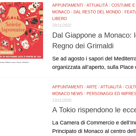
APPUNTAMENTI
/
ATTUALITÀ
/
COSTUME E
MONACO
/
DAL RESTO DEL MONDO
/
FEAT
LIBERO
29/11/2022
Dal Giappone a Monaco: lo 
Regno dei Grimaldi
Se ad agosto i sapori del Mediterra
organizzata all’aperto, sulla Place
APPUNTAMENTI
/
ARTE
/
ATTUALITÀ
/
CULT
MONACO NEWS
/
PERSONAGGI ED IMPRE
13/11/2020
A Tokio rispendono le ecc
La Camera di Commercio e dell’Ind
Principato di Monaco al centro dell