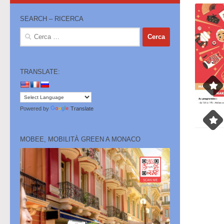
SEARCH – RICERCA
Ricerca
per:
TRANSLATE:
Powered by
Translate
MOBEE, MOBILITÀ GREEN A MONACO