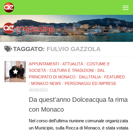
Salta al contenuto
TAGGATO:
FULVIO GAZZOLA
APPUNTAMENTI
/
ATTUALITÀ
/
COSTUME E
SOCIETÀ
/
CULTURA E TRADIZIONI
/
DAL
PRINCIPATO DI MONACO
/
DALL'ITALIA
/
FEATURED
/
MONACO NEWS
/
PERSONAGGI ED IMPRESE
26/03/2021
Da quest’anno Dolceacqua fa rima
con Monaco
Nel corso dell’ultima riunione comunale organizzata
un Municipio, sulla Rocca di Monaco, è stata votata