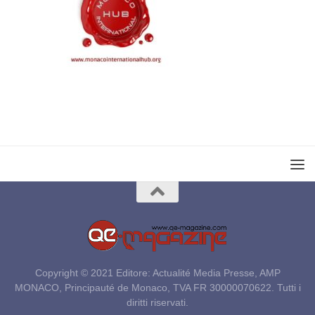
Copyright © 2021 Editore: Actualité Media Presse, AMP
MONACO, Principauté de Monaco, TVA FR 30000070622. Tutti i
diritti riservati.